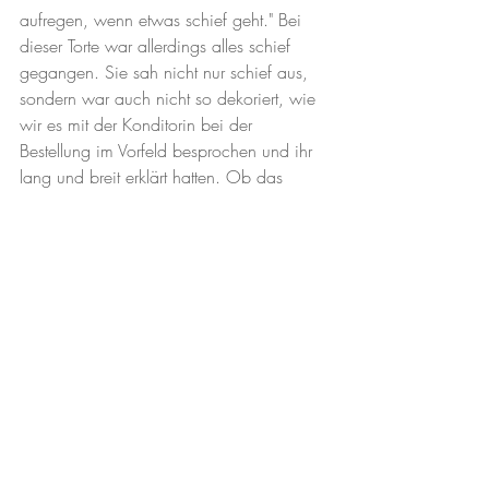
aufregen, wenn etwas schief geht." Bei 
dieser Torte war allerdings alles schief 
gegangen. Sie sah nicht nur schief aus, 
sondern war auch nicht so dekoriert, wie 
wir es mit der Konditorin bei der 
Bestellung im Vorfeld besprochen und ihr 
lang und breit erklärt hatten. Ob das 
unschöne Backwerk geschmeckt hat?  Ja! 
– Aber beim Anschnitt bemerkten wir zu 
allem Überfluss auch noch, dass die Torte 
die falsche Füllung enthielt.
Im Nachhinein haben wir uns so 
geärgert, dass wir nicht auf unser Gefühl 
hörten, weiter suchten und zur Not die 
100 EUR mehr investiert hätten. Bei einem 
Konditor, dem wir vertaut hätten, wäre uns 
dieser Fauxpas auf unserer Hochzeit 